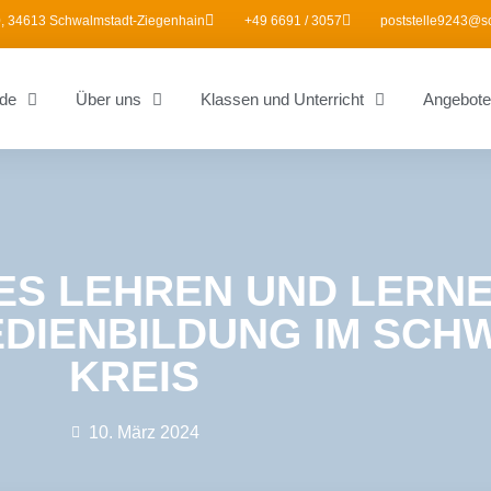
, 34613 Schwalmstadt-Ziegenhain
+49 6691 / 3057
poststelle9243@s
de
Über uns
Klassen und Unterricht
Angebote
ES LEHREN UND LERNE
DIENBILDUNG IM SCH
KREIS
10. März 2024