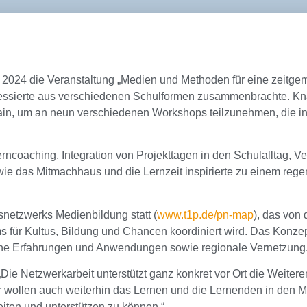
r 2024 die Veranstaltung „Medien und Methoden für eine zeitg
nteressierte aus verschiedenen Schulformen zusammenbrachte. 
ain, um an neun verschiedenen Workshops teilzunehmen, die in z
ncoaching, Integration von Projekttagen in den Schulalltag, Ver
ie das Mitmachhaus und die Lernzeit inspirierte zu einem reg
snetzwerks Medienbildung statt (
www.t1p.de/pn-map
), das von
 für Kultus, Bildung und Chancen koordiniert wird. Das Konzept
nahe Erfahrungen und Anwendungen sowie regionale Vernetzung
„Die Netzwerkarbeit unterstützt ganz konkret vor Ort die Weiter
 Wir wollen auch weiterhin das Lernen und die Lernenden in den M
ten und unterstützen zu können.“