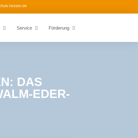
chule.hessen.de
Service
Förderung
N: DAS
WALM-EDER-