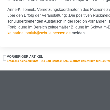
Anne-K. Tomiuk, Vernetzungskoordinatorin des Praxisnetzw
über den Erfolg der Veranstaltung: „Die positiven Rückme
schulübergreifenden Austausch in der Region vorhanden ist
Fortbildung im Bereich zeitgemäßer Bildung im Schwalm-Ede
katharina.tomiuk@schule.hessen.de
melden.
VORHERIGER ARTIKEL
Entdecke deine Zukunft – Die Carl-Bantzer-Schule öffnet das Atrium für Beruf