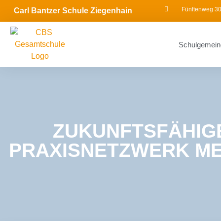
Fünftenweg 30
Carl Bantzer Schule Ziegenhain
Schulgemein
ZUKUNFTSFÄHIG
PRAXISNETZWERK ME