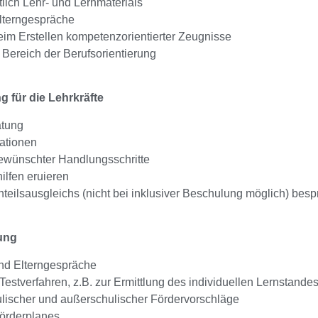
tlich Lehr- und Lernmaterials
lterngespräche
im Erstellen kompetenzorientierter Zeugnisse
 Bereich der Berufsorientierung
 für die Lehrkräfte
atung
tationen
wünschter Handlungsschritte
lfen eruieren
eilsausgleichs (nicht bei inklusiver Beschulung möglich) bes
ung
und Elterngespräche
stverfahren, z.B. zur Ermittlung des individuellen Lernstande
lischer und außerschulischer Fördervorschläge
Förderplanes