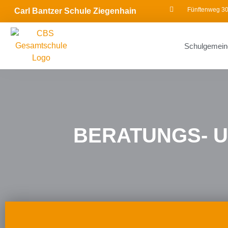
Fünftenweg 30
Carl Bantzer Schule Ziegenhain
Schulgemein
BERATUNGS- 