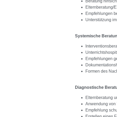
Beratung hinsich
Elternberatung/E
Empfehlungen be
Unterstützung im
Systemische Beratung
Interventionsber
Unterrichtshospi
Empfehlungen ge
Dokumentationshi
Formen des Nacht
Diagnostische Berat
Elternberatung 
Anwendung von Te
Empfehlung schu
Erstellen eines 