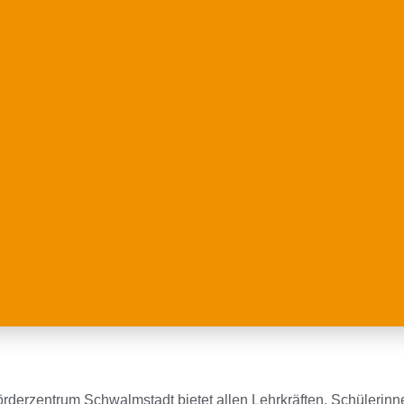
rderzentrum Schwalmstadt bietet allen Lehrkräften, Schülerinn