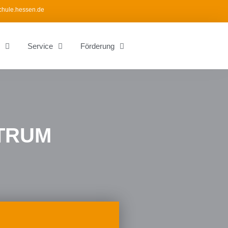
chule.hessen.de
Service
Förderung
TRUM