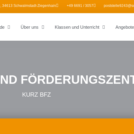
, 34613 Schwalmstadt-Ziegenhain
+49 6691 / 3057
poststelle9243@s
de
Über uns
Klassen und Unterricht
Angebote
UND FÖRDERUNGSZEN
KURZ BFZ