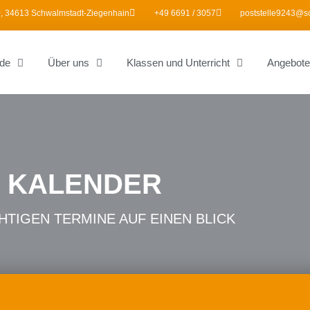
, 34613 Schwalmstadt-Ziegenhain
+49 6691 / 3057
poststelle9243@s
de
Über uns
Klassen und Unterricht
Angebote
KALENDER
HTIGEN TERMINE AUF EINEN BLICK