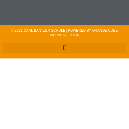
© 2021 CARL BANTZER SCHULE | POWERED BY ORANGE CUBE
WERBEAGENTUR