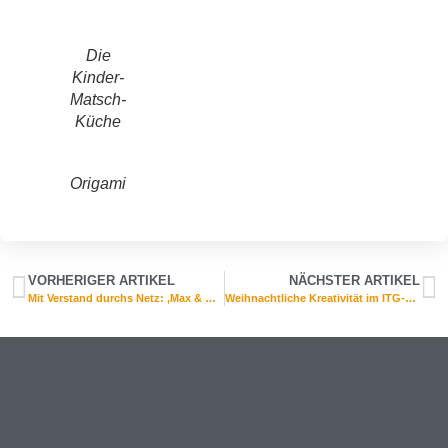
Die
Kinder-
Matsch-
Küche
Origami
VORHERIGER ARTIKEL
NÄCHSTER ARTIKEL
Mit Verstand durchs Netz: ‚Max & Min@‘ an der Carl-Bantzer-Schule
Weihnachtliche Kreativität im ITG-Unterricht: Erklärvideos der Klassen 6b und 6c