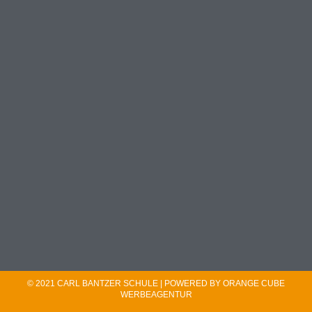
© 2021 CARL BANTZER SCHULE | POWERED BY ORANGE CUBE
WERBEAGENTUR