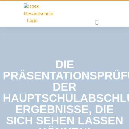
DIE
PRÄSENTATIONSPRÜ
DER
HAUPTSCHULABSCHL
ERGEBNISSE, DIE
SICH SEHEN LASSEN