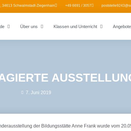
, 34613 Schwalmstadt-Ziegenhain
+49 6691 / 3057
poststelle9243@s
de
Über uns
Klassen und Unterricht
Angebote
AGIERTE AUSSTELLUN
7. Juni 2019
nderausstellung der Bildungsstätte Anne Frank wurde vom 20.05