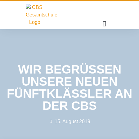
WIR BEGRÜSSEN U
NSERE NEUEN F
ÜNFTKLÄSSLER AN D
ER CBS
15. August 2019