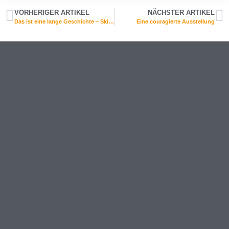
VORHERIGER ARTIKEL
NÄCHSTER ARTIKEL
Das ist eine lange Geschichte – Skiexkursion 2019
Eine couragierte Ausstellung