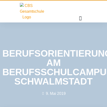
BERUFSORIENTIERUN
AM
BERUFSSCHULCAMPU
SCHWALMSTADT
9. Mai 2019