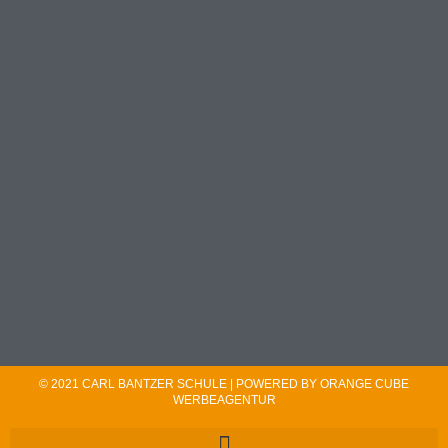
© 2021 CARL BANTZER SCHULE | POWERED BY ORANGE CUBE
WERBEAGENTUR