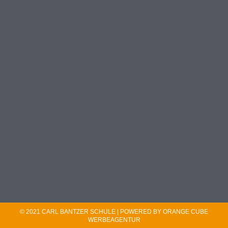
© 2021 CARL BANTZER SCHULE | POWERED BY ORANGE CUBE
WERBEAGENTUR