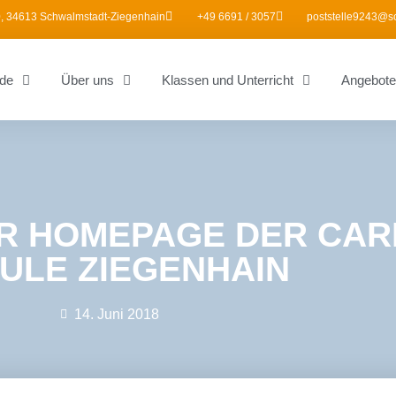
, 34613 Schwalmstadt-Ziegenhain
+49 6691 / 3057
poststelle9243@s
de
Über uns
Klassen und Unterricht
Angebote
R HOMEPAGE DER CAR
ULE ZIEGENHAIN
14. Juni 2018