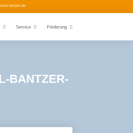
chule.hessen.de
Service
Förderung
L-BANTZER-