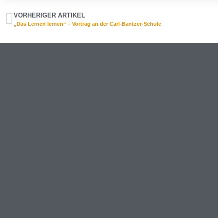
VORHERIGER ARTIKEL
„Das Lernen lernen“ – Vortrag an der Carl-Bantzer-Schule