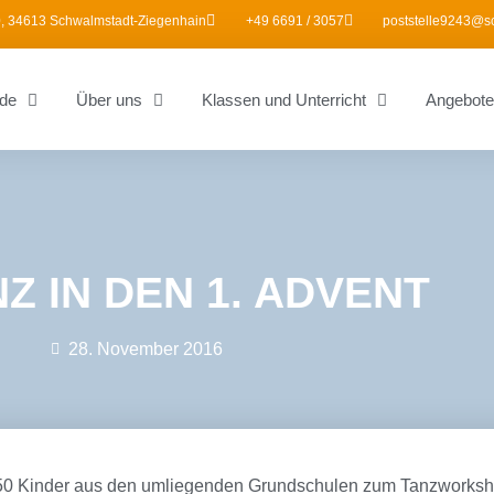
, 34613 Schwalmstadt-Ziegenhain
+49 6691 / 3057
poststelle9243@s
de
Über uns
Klassen und Unterricht
Angebote
NZ IN DEN 1. ADVENT
28. November 2016
50 Kinder aus den umliegenden Grundschulen zum Tanzworksh