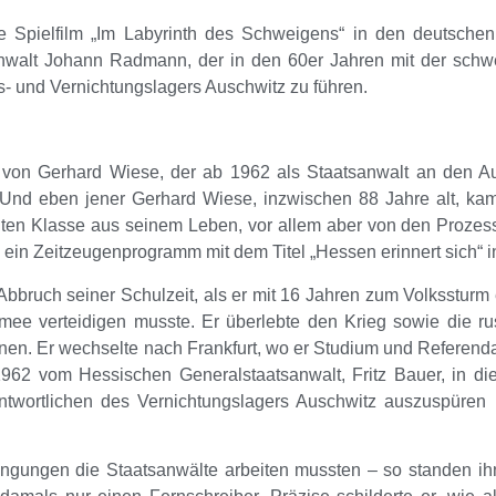
Spielfilm „Im Labyrinth des Schweigens“ in den deutschen 
anwalt Johann Radmann, der in den 60er Jahren mit der schwer
- und Vernichtungslagers Auschwitz zu führen.
n von Gerhard Wiese, der ab 1962 als Staatsanwalt an den A
. Und eben jener Gerhard Wiese, inzwischen 88 Jahre alt, ka
ten Klasse aus seinem Leben, vor allem aber von den Prozesse
 ein Zeitzeugenprogramm mit dem Titel „Hessen erinnert sich“ i
Abbruch seiner Schulzeit, als er mit 16 Jahren zum Volksstur
rmee verteidigen musste. Er überlebte den Krieg sowie die r
en. Er wechselte nach Frankfurt, wo er Studium und Referenda
1962 vom Hessischen Generalstaatsanwalt, Fritz Bauer, in die
ntwortlichen des Vernichtungslagers Auschwitz auszuspüren
ingungen die Staatsanwälte arbeiten mussten – so standen ih