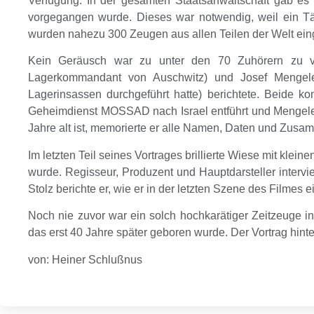
Verfügung. In der gesamten Staatsanwaltschaft gab es d
vorgegangen wurde. Dieses war notwendig, weil ein T
wurden nahezu 300 Zeugen aus allen Teilen der Welt ein
Kein Geräusch war zu unter den 70 Zuhörern zu ve
Lagerkommandant von Auschwitz) und Josef Mengele 
Lagerinsassen durchgeführt hatte) berichtete. Beide ko
Geheimdienst MOSSAD nach Israel entführt und Mengele 
Jahre alt ist, memorierte er alle Namen, Daten und Zusa
Im letzten Teil seines Vortrages brillierte Wiese mit kle
wurde. Regisseur, Produzent und Hauptdarsteller intervi
Stolz berichte er, wie er in der letzten Szene des Filmes ei
Noch nie zuvor war ein solch hochkarätiger Zeitzeuge 
das erst 40 Jahre später geboren wurde. Der Vortrag hint
von: Heiner Schlußnus