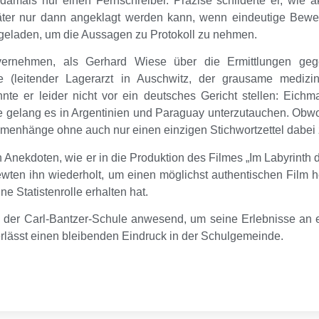
amals nur einen Fernschreiber. Präzise schilderte er, wie a
äter nur dann angeklagt werden kann, wenn eindeutige Bewei
geladen, um die Aussagen zu Protokoll zu nehmen.
rnehmen, als Gerhard Wiese über die Ermittlungen gege
(leitender Lagerarzt in Auschwitz, der grausame medizi
nnte er leider nicht vor ein deutsches Gericht stellen: Eic
gelang es in Argentinien und Paraguay unterzutauchen. Obwo
mmenhänge ohne auch nur einen einzigen Stichwortzettel dabei
inen Anekdoten, wie er in die Produktion des Filmes „Im Labyrin
ewten ihn wiederholt, um einen möglichst authentischen Film h
ne Statistenrolle erhalten hat.
in der Carl-Bantzer-Schule anwesend, um seine Erlebnisse an 
erlässt einen bleibenden Eindruck in der Schulgemeinde.