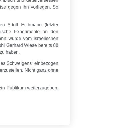
kribisch und detailversessen
se gegen ihn vorliegen. So
n Adolf Eichmann (letzter
nische Experimente an den
hmann wurde vom israelischen
hl Gerhard Wiese bereits 88
 zu haben.
th des Schweigens“ einbezogen
erzustellen. Nicht ganz ohne
ein Publikum weiterzugeben,