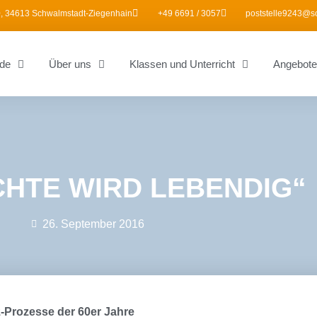
, 34613 Schwalmstadt-Ziegenhain
+49 6691 / 3057
poststelle9243@s
de
Über uns
Klassen und Unterricht
Angebote
CHTE WIRD LEBENDIG“
26. September 2016
z-Prozesse der 60er Jahre