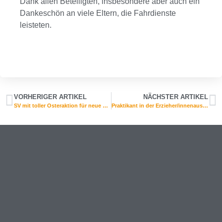
Dank allen Beteiligten, insbesondere aber auch ein
Dankeschön an viele Eltern, die Fahrdienste
leisteten.
VORHERIGER ARTIKEL
NÄCHSTER ARTIKEL
SV mit toller Osteraktion für neue Fünftklässler
Praktikant in der Erzieher/innenausbildung