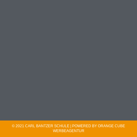
© 2021 CARL BANTZER SCHULE | POWERED BY ORANGE CUBE
WERBEAGENTUR