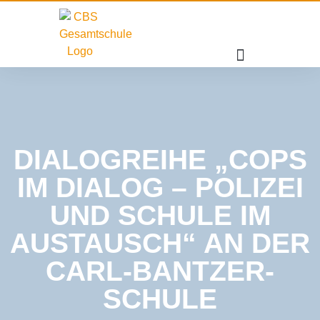
DIALOGREIHE „COPS
IM DIALOG – POLIZEI
UND SCHULE IM
AUSTAUSCH“ AN DER
CARL-BANTZER-
SCHULE