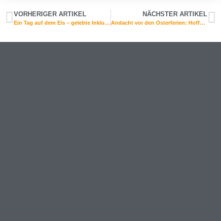
VORHERIGER ARTIKEL
NÄCHSTER ARTIKEL
Ein Tag auf dem Eis – gelebte Inklusion in der Eissporthalle Wabern
Andacht vor den Osterferien: Hoffnung, Licht und Segen