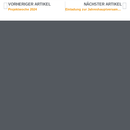
VORHERIGER ARTIKEL
NÄCHSTER ARTIKEL
Projektwoche 2024
Einladung zur Jahreshauptversammlung des Fördervereins