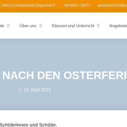
, 34613 Schwalmstadt-Ziegenhain
+49 6691 / 3057
poststelle9243@s
de
Über uns
Klassen und Unterricht
Angebote
 NACH DEN OSTERFER
15. April 2021
 Schülerinnen und Schüler,