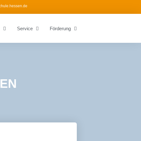
chule.hessen.de
Service
Förderung
IEN