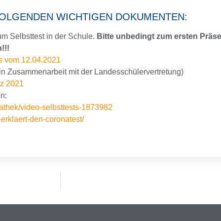
N FOLGENDEN WICHTIGEN DOKUMENTEN:
m Selbsttest in der Schule.
Bitte unbedingt zum ersten Präse
!!!
rs vom 12.04.2021
in Zusammenarbeit mit der Landesschülervertretung)
rz 2021
n:
athek/video-selbsttests-1873982
rklaert-den-coronatest/