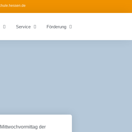
chule.hessen.de
Service
Förderung
 Mittwochvormittag der