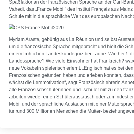
Spaßfaktor an der französischen Sprache an der Carl-Bantze
Vahedi, das „France Mobil“ des Institut Français aus Mai
Schule mit in die sprachliche Welt des europäischen Nach
Myriam Araste, gebürtig aus La Réunion und selbst Austau
um die französische Sprache mitgebracht und hielt die S
einem fröhlichen Landeskundequiz bei Laune. Wie heißt der
Landessprache? Wie viele Einwohner hat Frankreich? ware
neue Vokabeln spielerisch erlernt. „Englisch hat es bei d
Französischen gefunden haben und erleben konnten, dass s
wächst die Lernmotivation“, sagt Französischlehrerin Annet
alle Französischschülerinnen und -schüler mit zu den fr
arbeiten wieder einen Schüleraustausch oder zumindest ein
Mobil und der sprachliche Austausch mit einer Muttersprach
für rund 300 Millionen Menschen die Mutter- beziehungsw