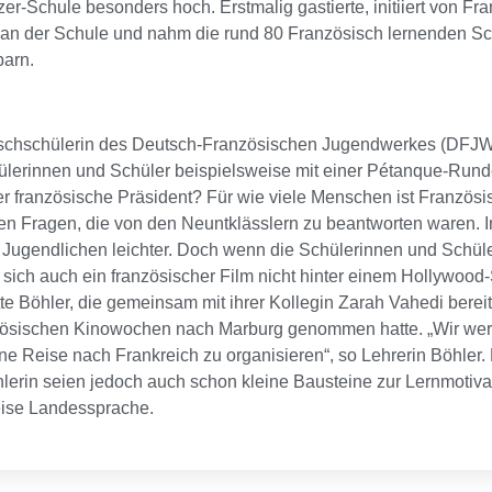
r-Schule besonders hoch. Erstmalig gastierte, initiiert von Fr
nz an der Schule und nahm die rund 80 Französisch lernenden S
barn.
schschülerin des Deutsch-Französischen Jugendwerkes (DFJW), 
chülerinnen und Schüler beispielsweise mit einer Pétanque-Ru
 französische Präsident? Für wie viele Menschen ist Französis
n Fragen, die von den Neuntklässlern zu beantworten waren. 
en Jugendlichen leichter. Doch wenn die Schülerinnen und Schül
ich auch ein französischer Film nicht hinter einem Hollywood-
te Böhler, die gemeinsam mit ihrer Kollegin Zarah Vahedi berei
anzösischen Kinowochen nach Marburg genommen hatte. „Wir wer
e Reise nach Frankreich zu organisieren“, so Lehrerin Böhler.
lerin seien jedoch auch schon kleine Bausteine zur Lernmotivat
eise Landessprache.