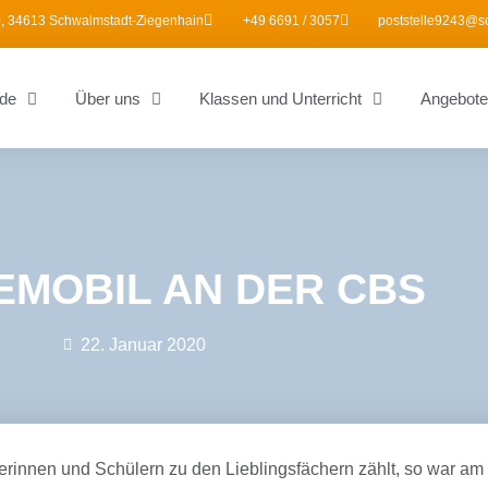
, 34613 Schwalmstadt-Ziegenhain
+49 6691 / 3057
poststelle9243@s
de
Über uns
Klassen und Unterricht
Angebote
MOBIL AN DER CBS
22. Januar 2020
erinnen und Schülern zu den Lieblingsfächern zählt, so war am