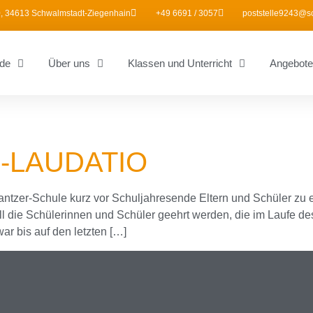
, 34613 Schwalmstadt-Ziegenhain
+49 6691 / 3057
poststelle9243@s
de
Über uns
Klassen und Unterricht
Angebote
S-LAUDATIO
antzer-Schule kurz vor Schuljahresende Eltern und Schüler zu 
l die Schülerinnen und Schüler geehrt werden, die im Laufe des
ar bis auf den letzten […]