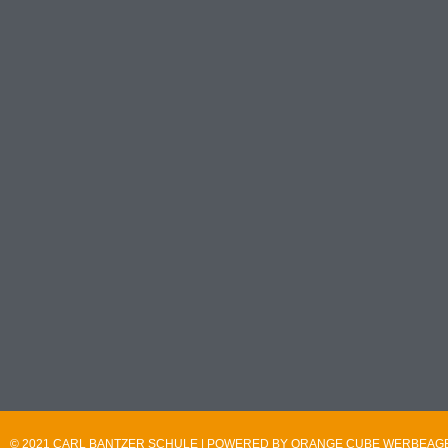
© 2021 CARL BANTZER SCHULE | POWERED BY ORANGE CUBE WERBEA