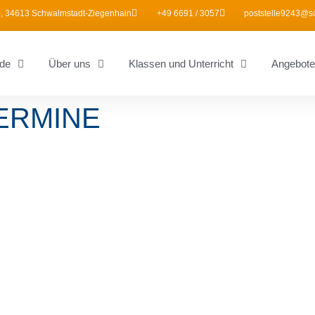
, 34613 Schwalmstadt-Ziegenhain
+49 6691 / 3057
poststelle9243@s
de
Über uns
Klassen und Unterricht
Angebote
ERMINE