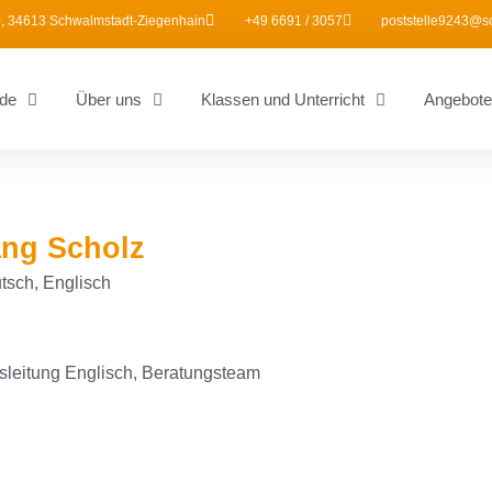
, 34613 Schwalmstadt-Ziegenhain
+49 6691 / 3057
poststelle9243@s
de
Über uns
Klassen und Unterricht
Angebote
ng Scholz
sch, Englisch
sleitung Englisch, Beratungsteam