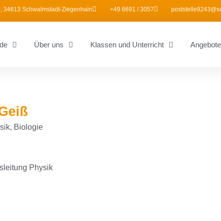
, 34613 Schwalmstadt-Ziegenhain
+49 6691 / 3057
poststelle9243@s
de
Über uns
Klassen und Unterricht
Angebote
 Geiß
ik, Biologie
sleitung Physik