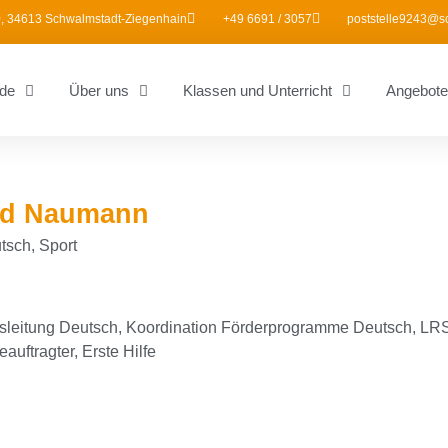
, 34613 Schwalmstadt-Ziegenhain
+49 6691 / 3057
poststelle9243@s
de
Über uns
Klassen und Unterricht
Angebote
ed Naumann
sch, Sport
sleitung Deutsch, Koordination Förderprogramme Deutsch, LR
auftragter, Erste Hilfe