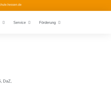
chule.hessen.de
Service
Förderung
S, DaZ,