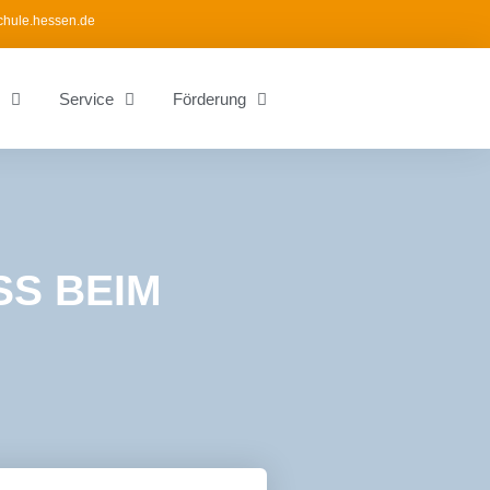
chule.hessen.de
Service
Förderung
S BEIM