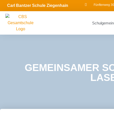
Fünftenweg 30
Carl Bantzer Schule Ziegenhain
Schulgemein
GEMEINSAMER S
LAS