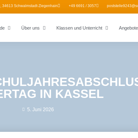
, 34613 Schwalmstadt-Ziegenhain
+49 6691 / 3057
poststelle9243@s
de
Über uns
Klassen und Unterricht
Angebote
CHULJAHRESABSCHLUS
ERTAG IN KASSEL
5. Juni 2026