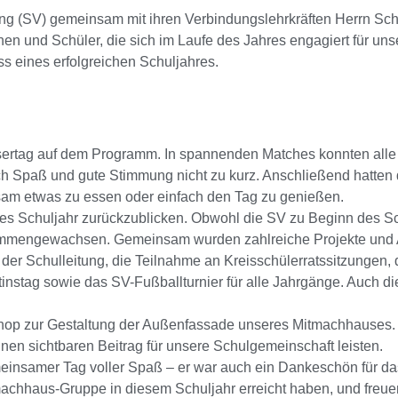
ng (SV) gemeinsam mit ihren Verbindungslehrkräften Herrn Sch
en und Schüler, die sich im Laufe des Jahres engagiert für un
 eines erfolgreichen Schuljahres.
sertag auf dem Programm. In spannenden Matches konnten alle 
ch Spaß und gute Stimmung nicht zu kurz. Anschließend hatten
nsam etwas zu essen oder einfach den Tag zu genießen.
ches Schuljahr zurückzublicken. Obwohl die SV zu Beginn des S
usammengewachsen. Gemeinsam wurden zahlreiche Projekte und 
r Schulleitung, die Teilnahme an Kreisschülerratssitzungen, d
ntinstag sowie das SV-Fußballturnier für alle Jahrgänge. Auch 
shop zur Gestaltung der Außenfassade unseres Mitmachhauses. 
inen sichtbaren Beitrag für unsere Schulgemeinschaft leisten.
meinsamer Tag voller Spaß – er war auch ein Dankeschön für d
tmachhaus-Gruppe in diesem Schuljahr erreicht haben, und freue