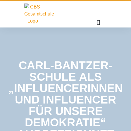
CARL-BANTZER-
SCHULE ALS
„INFLUENCERINNEN
UND INFLUENCER
FÜR UNSERE
DEMOKRATIE“