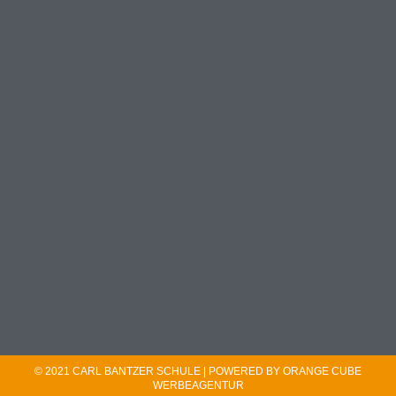
© 2021 CARL BANTZER SCHULE | POWERED BY ORANGE CUBE
WERBEAGENTUR