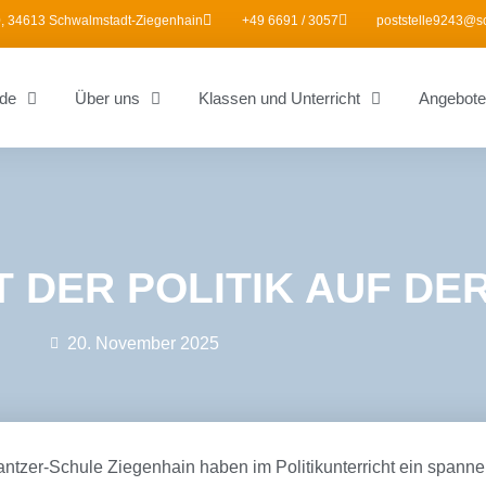
, 34613 Schwalmstadt-Ziegenhain
+49 6691 / 3057
poststelle9243@s
de
Über uns
Klassen und Unterricht
Angebote
T DER POLITIK AUF DE
20. November 2025
ntzer-Schule Ziegenhain haben im Politikunterricht ein spanne