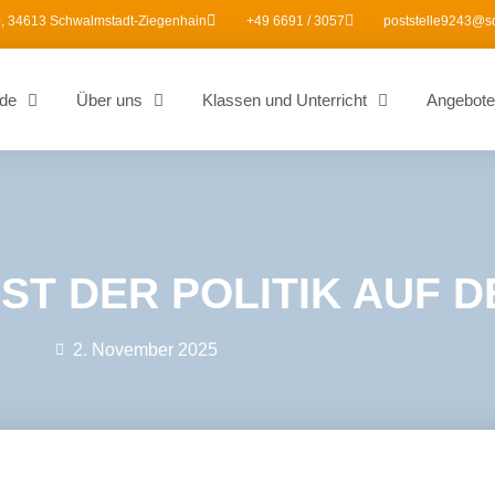
, 34613 Schwalmstadt-Ziegenhain
+49 6691 / 3057
poststelle9243@s
de
Über uns
Klassen und Unterricht
Angebote
IST DER POLITIK AUF 
2. November 2025