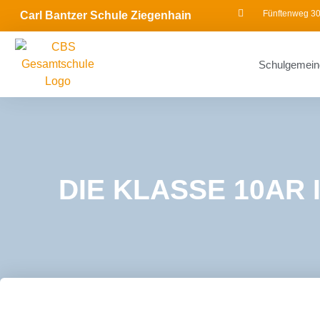
Fünftenweg 30
Carl Bantzer Schule Ziegenhain
Schulgemein
DIE KLASSE 10AR 