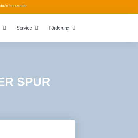
chule.hessen.de
Service
Förderung
DER SPUR