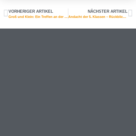
VORHERIGER ARTIKEL
NÄCHSTER ARTIKEL
Groß und Klein: Ein Treffen an der Kletterwand
Andacht der 5. Klassen – Rückblick, Segen und gute Wünsche