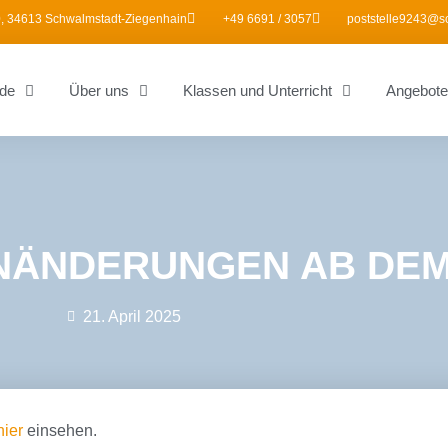
, 34613 Schwalmstadt-Ziegenhain
+49 6691 / 3057
poststelle9243@s
de
Über uns
Klassen und Unterricht
Angebote
ÄNDERUNGEN AB DEM 2
21. April 2025
hier
einsehen.