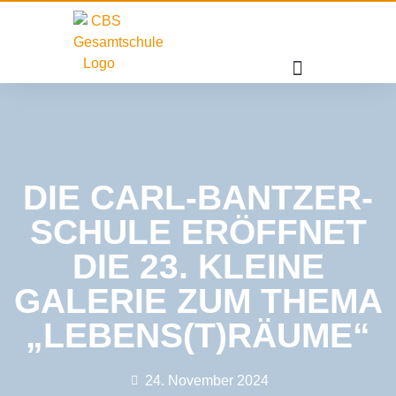
DIE CARL-BANTZER-
SCHULE ERÖFFNET
DIE 23. KLEINE
GALERIE ZUM THEMA
„LEBENS(T)RÄUME“
24. November 2024