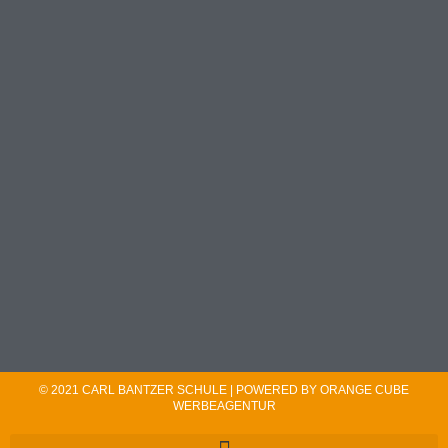
© 2021 CARL BANTZER SCHULE | POWERED BY ORANGE CUBE
WERBEAGENTUR