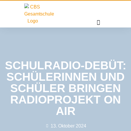
SCHULRADIO-DEBÜT:
SCHÜLERINNEN UND
SCHÜLER BRINGEN
RADIOPROJEKT ON
AIR
13. Oktober 2024