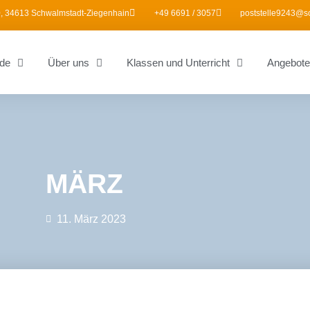
, 34613 Schwalmstadt-Ziegenhain
+49 6691 / 3057
poststelle9243@s
de
Über uns
Klassen und Unterricht
Angebote
MÄRZ
11. März 2023