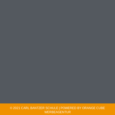
© 2021 CARL BANTZER SCHULE | POWERED BY ORANGE CUBE
WERBEAGENTUR