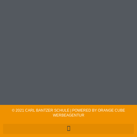
© 2021 CARL BANTZER SCHULE | POWERED BY ORANGE CUBE
WERBEAGENTUR