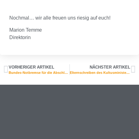
Nochmal… wir alle freuen uns riesig auf euch!
Marion Temme
Direktorin
VORHERIGER ARTIKEL
NÄCHSTER ARTIKEL
Bundes-Notbremse für die Abschlussklassen ab 03.05.2021
Elternschreiben des Kultusministers vom 12. Mai 2021