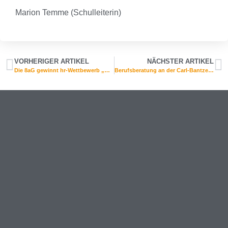
Marion Temme (Schulleiterin)
VORHERIGER ARTIKEL
NÄCHSTER ARTIKEL
Die 8aG gewinnt hr-Wettbewerb „Meine Ausbildung“
Berufsberatung an der Carl-Bantzer-Schule Digital und vor Ort